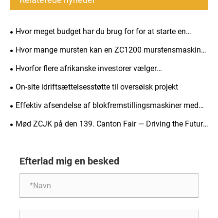
Hvor meget budget har du brug for for at starte en
murstensfabrik? Hvor lang tid tager det at genvinde din
Hvor mange mursten kan en ZC1200 murstensmaskine
investering?
producere pr. dag?
Hvorfor flere afrikanske investorer vælger
fuldautomatiske murstensfremstillingsmaskiner i 2026
On-site idriftsættelsesstøtte til oversøisk projekt
Effektiv afsendelse af blokfremstillingsmaskiner med
strenge belastningsstandarder
Mød ZCJK på den 139. Canton Fair — Driving the Future
of Smart & Sustainable Murrick Making
Efterlad mig en besked