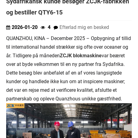
Sydafrikansk kunde besøger ZCJK-fabrikken
og bestiller QTY6-15
2026-01-20
4
Efterlad mig en besked
QUANZHOU, KINA – December 2025 – Opbygning af tillid
til international handel strækker sig ofte over oceaner og
år. Tidligere på måneden
ZCJK blokmaskine
var beæret
over at byde velkommen til en ny partner fra Sydafrika.
Dette besøg blev anbefalet af en af ​​vores langsigtede
kunder og handlede ikke kun om at inspicere maskiner;
det var en rejse med at verificere kvalitet, afslutte et
partnerskab og opleve Quanzhous unikke gæstfrihed.