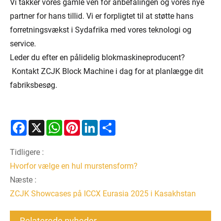
Vi takker vores gamle ven for anbefalingen og vores nye
partner for hans tillid. Vi er forpligtet til at støtte hans
forretningsvækst i Sydafrika med vores teknologi og
service.
Leder du efter en pålidelig blokmaskineproducent?
Kontakt ZCJK Block Machine i dag for at planlægge dit
fabriksbesøg.
Facebook
X
WhatsApp
Pinterest
LinkedIn
Share
Tidligere :
Hvorfor vælge en hul murstensform?
Næste :
ZCJK Showcases på ICCX Eurasia 2025 i Kasakhstan
Relaterede nyheder