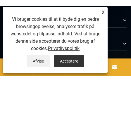
X
Om os
Vi bruger cookies til at tilbyde dig en bedre
browsingoplevelse, analysere trafik på
webstedet og tilpasse indhold. Ved at bruge
denne side accepterer du vores brug af
Produkter
cookies.
Privatlivspolitik
Afvise
Acceptere
Kontakt os




FØLG OS
Copyright © 2025 ZCJK intelligent Machinery Wuhan