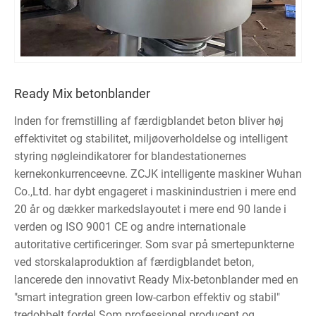
Ready Mix betonblander
Inden for fremstilling af færdigblandet beton bliver høj
effektivitet og stabilitet, miljøoverholdelse og intelligent
styring nøgleindikatorer for blandestationernes
kernekonkurrenceevne. ZCJK intelligente maskiner Wuhan
Co.,Ltd. har dybt engageret i maskinindustrien i mere end
20 år og dækker markedslayoutet i mere end 90 lande i
verden og ISO 9001 CE og andre internationale
autoritative certificeringer. Som svar på smertepunkterne
ved storskalaproduktion af færdigblandet beton,
lancerede den innovativt Ready Mix-betonblander med en
"smart integration green low-carbon effektiv og stabil"
tredobbelt fordel.Som professionel producent og