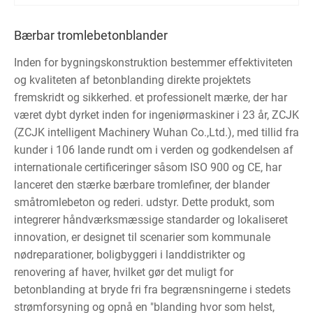
Bærbar tromlebetonblander
Inden for bygningskonstruktion bestemmer effektiviteten
og kvaliteten af ​​betonblanding direkte projektets
fremskridt og sikkerhed. et professionelt mærke, der har
været dybt dyrket inden for ingeniørmaskiner i 23 år, ZCJK
(ZCJK intelligent Machinery Wuhan Co.,Ltd.), med tillid fra
kunder i 106 lande rundt om i verden og godkendelsen af
internationale certificeringer såsom ISO 900 og CE, har
lanceret den stærke bærbare tromlefiner, der blander
småtromlebeton og rederi. udstyr. Dette produkt, som
integrerer håndværksmæssige standarder og lokaliseret
innovation, er designet til scenarier som kommunale
nødreparationer, boligbyggeri i landdistrikter og
renovering af haver, hvilket gør det muligt for
betonblanding at bryde fri fra begrænsningerne i stedets
strømforsyning og opnå en "blanding hvor som helst,