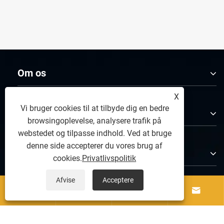
Om os
X
Vi bruger cookies til at tilbyde dig en bedre
Produkter
browsingoplevelse, analysere trafik på
webstedet og tilpasse indhold. Ved at bruge
denne side accepterer du vores brug af
Kontakt os
cookies.
Privatlivspolitik
Afvise
Acceptere




FØLG OS