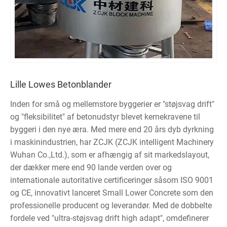
Lille Lowes Betonblander
Inden for små og mellemstore byggerier er "støjsvag drift"
og "fleksibilitet" af betonudstyr blevet kernekravene til
byggeri i den nye æra. Med mere end 20 års dyb dyrkning
i maskinindustrien, har ZCJK (ZCJK intelligent Machinery
Wuhan Co.,Ltd.), som er afhængig af sit markedslayout,
der dækker mere end 90 lande verden over og
internationale autoritative certificeringer såsom ISO 9001
og CE, innovativt lanceret Small Lower Concrete som den
professionelle producent og leverandør. Med de dobbelte
fordele ved "ultra-støjsvag drift high adapt", omdefinerer